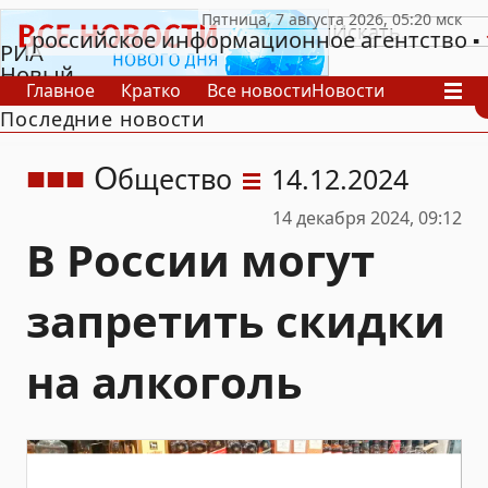
российское информационное агентство
РИА
Новый
Главное
Кратко
Все новости
Новости
День
Последние новости
В России
В мире
Видео
Спецпроекты
Проекты
Архив
О
бщество
14.12.2024
14 декабря 2024, 09:12
В России могут
запретить скидки
на алкоголь