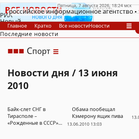
российское информационное агентство
РИА
Новый
Главное
Кратко
Все новости
Новости
День
Последние новости
В России
В мире
Видео
Спецпроекты
Проекты
Архив
С
порт
Новости дня / 13 июня
2010
Байк-слет СНГ в
Обама пообещал
Тирасполе –
Кэмерону ящик пива
13.
«Рожденные в СССР»
13.06.2010 13:03
(ФОТО)