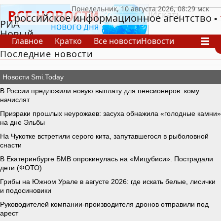
российское информационное агентство
РИА
Новый
Главное
Кратко
Все новости
Новости
День
Последние новости
В России
В мире
Видео
Спецпроекты
Проекты
Архив