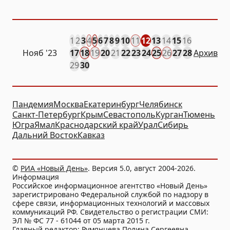
1
2
3
4
5
6
7
8
9
10
11
12
13
14
15
16
Нояб
'23
17
18
19
20
21
22
23
24
25
26
27
28
Архив
29
30
Пандемия
Москва
Екатеринбург
Челябинск
Санкт-Петербург
Крым
Севастополь
Курган
Тюмень
Югра
Ямал
Краснодарский край
Урал
Сибирь
Дальний Восток
Кавказ
©
РИА «Новый День»
. Версия 5.0, август 2004-2026.
Информация
Российское информационное агентство «Новый День»
зарегистрировано Федеральной службой по надзору в
сфере связи, информационных технологий и массовых
коммуникаций РФ. Свидетельство о регистрации СМИ:
ЭЛ № ФС 77 - 61044 от 05 марта 2015 г.
Главный редактор: Румянцева Полина Сергеевна.