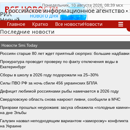
российское информационное агентство
РИА
Новый
Главное
Кратко
Все новости
Новости
День
Последние новости
В России
В мире
Видео
Спецпроекты
Проекты
Архив