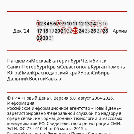
1
2
3
4
5
6
7
8
9
10
11
12
13
14
15
16
Дек
'24
17
18
19
20
21
22
23
24
25
26
27
28
Архив
29
30
31
Пандемия
Москва
Екатеринбург
Челябинск
Санкт-Петербург
Крым
Севастополь
Курган
Тюмень
Югра
Ямал
Краснодарский край
Урал
Сибирь
Дальний Восток
Кавказ
©
РИА «Новый День»
. Версия 5.0, август 2004-2026.
Информация
Российское информационное агентство «Новый День»
зарегистрировано Федеральной службой по надзору в
сфере связи, информационных технологий и массовых
коммуникаций РФ. Свидетельство о регистрации СМИ:
ЭЛ № ФС 77 - 61044 от 05 марта 2015 г.
Главный редактор: Румянцева Полина Сергеевна.