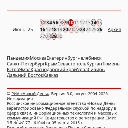
1
2
3
4
5
6
7
8
9
10
11
12
13
14
15
Июнь '25
16
17
18
19
20
21
22
23
24
25
26
Архив
27
28
29
30
Пандемия
Москва
Екатеринбург
Челябинск
Санкт-Петербург
Крым
Севастополь
Курган
Тюмень
Югра
Ямал
Краснодарский край
Урал
Сибирь
Дальний Восток
Кавказ
©
РИА «Новый День»
. Версия 5.0, август 2004-2026.
Информация
Российское информационное агентство «Новый День»
зарегистрировано Федеральной службой по надзору в
сфере связи, информационных технологий и массовых
коммуникаций РФ. Свидетельство о регистрации СМИ:
ЭЛ № ФС 77 - 61044 от 05 марта 2015 г.
Главный редактор: Румянцева Полина Сергеевна.