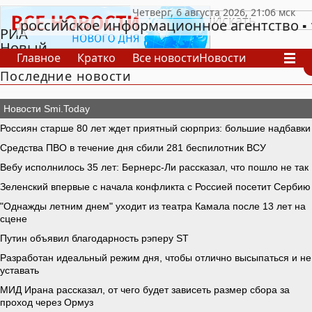
российское информационное агентство
РИА
Новый
Главное
Кратко
Все новости
Новости
День
Последние новости
В России
В мире
Видео
Спецпроекты
Проекты
Архив