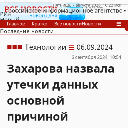
российское информационное агентство
РИА
Новый
Главное
Кратко
Все новости
Новости
День
Последние новости
В России
В мире
Видео
Спецпроекты
Проекты
Архив
Т
ехнологии
06.09.2024
6 сентября 2024, 10:54
Захарова назвала
утечки данных
основной
причиной