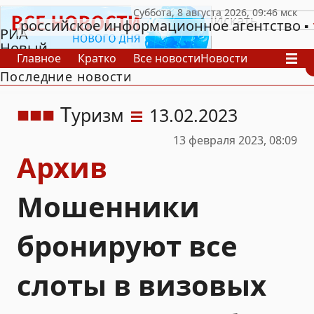
российское информационное агентство
РИА
Новый
Главное
Кратко
Все новости
Новости
День
Последние новости
В России
В мире
Видео
Спецпроекты
Проекты
Архив
Т
уризм
13.02.2023
13 февраля 2023, 08:09
Архив
Мошенники
бронируют все
слоты в визовых