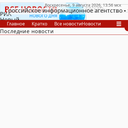
российское информационное агентство
РИА
Новый
Главное
Кратко
Все новости
Новости
День
Последние новости
В России
В мире
Видео
Спецпроекты
Проекты
Архив