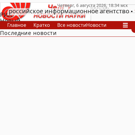
российское информационное агентство
РИА
Новый
Главное
Кратко
Все новости
Новости
День
Последние новости
В России
В мире
Видео
Спецпроекты
Проекты
Архив