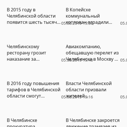
этиологии
представленные
В 2015 году в
В Копейске
«Коммунистами
Челябинской области
коммунальный
России»
появится шесть тысяч
котлован оградили
05.08.2015 15:58
05.
новых мест в детских
надгробными
садах
памятниками (ВИДЕО)
Челябинскому
Авиакомпанию,
ресторану грозит
обещавшую перелет из
наказание за
Челябинска в Москву за
05.08.2015 15:40
05.
татуировку на теле
999 рублей,
украинского певца
оштрафовали на 100
тысяч
В 2016 году повышения
Власти Челябинской
тарифов в Челябинской
области призвали
области смогут
жителей
05.08.2015 15:16
05.
потребовать только те
контролировать
предприятия ЖКХ, у
повышение тарифов на
которых есть
коммунальные услуги
В Челябинске
В Челябинске закроется
программа снижения
прокуратура
движение трамваев из
издержек