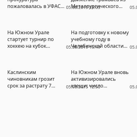
пожаловалась в УФАС
Металлургического
05.08.2015 15:03
05.
на рекламу услуг по
района
освобождению от
армии
На Южном Урале
На подготовку к новому
стартует турнир по
учебному году в
хоккею на кубок
Челябинской области
05.08.2015 13:49
05.
губернатора
направлено более 800
Челябинской области:
миллионов рублей
расписание игр
(ВИДЕО)
Каслинским
На Южном Урале вновь
чиновникам грозит
активизировались
срок за растрату 7
клещи: число
05.08.2015 12:50
05.
миллионов рублей:
пострадавших за
бюджетными деньгами
неделю выросло на 43%
оплатили
невыполненные работы