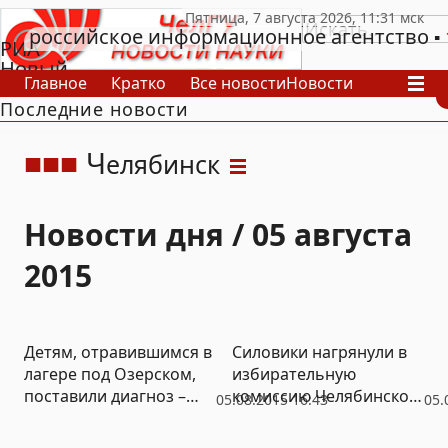
российское информационное агентство
РИА
Новый
Главное
Кратко
Все новости
Новости
День
Последние новости
В России
В мире
Видео
Спецпроекты
Проекты
Архив
Ч
елябинск
Новости дня / 05 августа
2015
Детям, отравившимся в
Силовики нагрянули в
лагере под Озерском,
избирательную
поставили диагноз –
комиссию Челябинской
05.08.2015 16:43
05.
острая кишечная
области: изъяли
инфекция смешанной
документы,