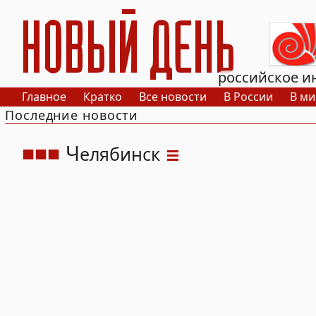
РИА Новый День
российское и
Главное
Кратко
Все новости
В России
В ми
Последние новости
Ч
елябинск