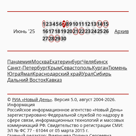
1
2
3
4
5
6
7
8
9
10
11
12
13
14
15
Июнь '25
16
17
18
19
20
21
22
23
24
25
26
Архив
27
28
29
30
Пандемия
Москва
Екатеринбург
Челябинск
Санкт-Петербург
Крым
Севастополь
Курган
Тюмень
Югра
Ямал
Краснодарский край
Урал
Сибирь
Дальний Восток
Кавказ
©
РИА «Новый День»
. Версия 5.0, август 2004-2026.
Информация
Российское информационное агентство «Новый День»
зарегистрировано Федеральной службой по надзору в
сфере связи, информационных технологий и массовых
коммуникаций РФ. Свидетельство о регистрации СМИ:
ЭЛ № ФС 77 - 61044 от 05 марта 2015 г.
Главный редактор: Румянцева Полина Сергеевна.