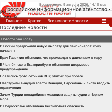
российское информационное агентство
РИА
Новый
Главное
Кратко
Все новости
Новости
День
Последние новости
В России
В мире
Видео
Спецпроекты
Проекты
Архив