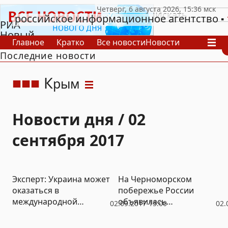
российское информационное агентство
РИА
Новый
Главное
Кратко
Все новости
Новости
День
Последние новости
В России
В мире
Видео
Спецпроекты
Проекты
Архив
К
рым
Новости дня / 02
сентября 2017
Эксперт: Украина может
На Черноморском
оказаться в
побережье России
международной
объявилась
02.09.2017 15:00
02.
изоляции
двухголовая змея