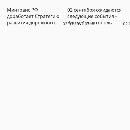
Минтранс РФ
02 сентября ожидаются
доработает Стратегию
следующие события –
развития дорожного
Крым, Севастополь
02.09.2017 07:42
02.
хозяйства Крыма