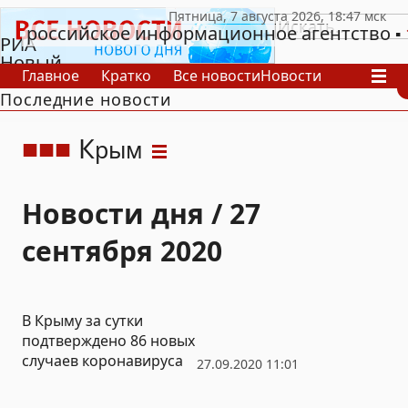
российское информационное агентство
РИА
Новый
Главное
Кратко
Все новости
Новости
День
Последние новости
В России
В мире
Видео
Спецпроекты
Проекты
Архив
К
рым
Новости дня / 27
сентября 2020
В Крыму за сутки
подтверждено 86 новых
случаев коронавируса
27.09.2020 11:01