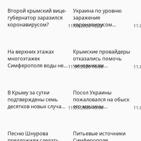
Второй крымский вице-
Украина по уровню
губернатор заразился
заражения
коронавирусом?
коронавирусом
11.09.2020 12:57
11.
достигла майских
«рекордов» России
На верхних этажах
Крымские провайдеры
многоэтажек
отказались помочь
Симферополя воды не
чиновникам
11.09.2020 10:56
11.
будет до снятия
Симферополя в охране
ограничений
накопителей для воды
В Крыму за сутки
Посол Украины
подтверждены семь
пожаловался на обыск
десятков новых случаев
его машины
11.09.2020 10:00
11.
коронавируса
белорусскими
пограничниками
Песню Шнурова
Питьевые источники
предложили сделать
Симферополя