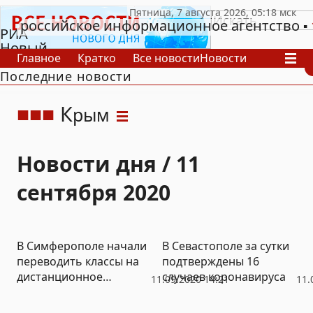
российское информационное агентство
РИА
Новый
Главное
Кратко
Все новости
Новости
День
Последние новости
В России
В мире
Видео
Спецпроекты
Проекты
Архив
К
рым
Новости дня / 11
сентября 2020
В Симферополе начали
В Севастополе за сутки
переводить классы на
подтверждены 16
дистанционное
случаев коронавируса
11.09.2020 14:21
11.
обучение из-за
коронавируса