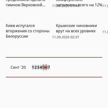
гимном Верховной
заполнены всего на 12%
11.09.2020 07:40
11.
рады
Киев испугался
Крымские чиновники
вторжения со стороны
врут на всех уровнях
11.
Белоруссии
11.09.2020 02:37
Сент
'20
1
2
3
4
5
6
7