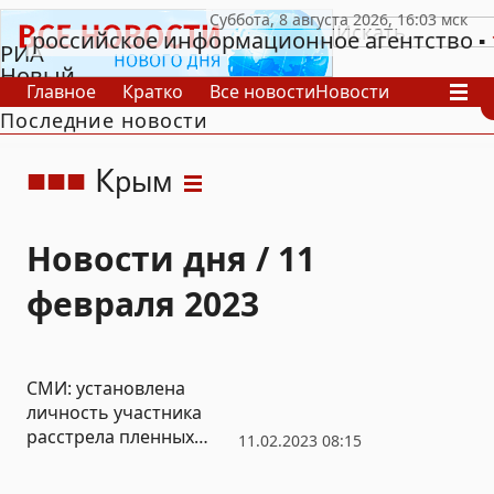
российское информационное агентство
РИА
Новый
Главное
Кратко
Все новости
Новости
День
Последние новости
В России
В мире
Видео
Спецпроекты
Проекты
Архив
К
рым
Новости дня / 11
февраля 2023
СМИ: установлена
личность участника
расстрела пленных
11.02.2023 08:15
россиян