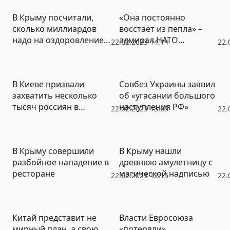
В Крыму посчитали,
«Она постоянно
сколько миллиардов
восстаёт из пепла» –
надо на оздоровление
адмирал НАТО
22.02.2023 14:14
22.
участников СВО
объяснил, почему не
объявляется война
России
В Киеве призвали
Совбез Украины заявил
захватить несколько
об «угасании большого
тысяч россиян в
наступления РФ»
22.02.2023 13:05
22.
Приднестровье для
обмена на украинских
военнопленных
В Крыму совершили
В Крыму нашли
разбойное нападение в
древнюю амулетницу с
ресторане
магической надписью
22.02.2023 12:15
22.
Китай представит не
Власти Евросоюза
мирный план, а свою
«потеряли»