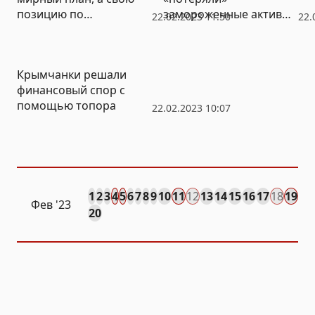
позицию по
замороженные активы
22.02.2023 11:50
22.
украинскому кризису –
Центробанка РФ,
постпред КНР в ООН
обещанные Украине
Крымчанки решали
финансовый спор с
помощью топора
22.02.2023 10:07
1
2
3
4
5
6
7
8
9
10
11
12
13
14
15
16
17
18
19
Фев
'23
20