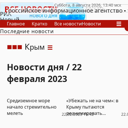
российское информационное агентство
РИА
Новый
Главное
Кратко
Все новости
Новости
День
Последние новости
В России
В мире
Видео
Спецпроекты
Проекты
Архив
К
рым
Новости дня / 22
февраля 2023
Средиземное море
«Убежать не на чем»: в
начало стремительно
Крыму пытаются
мелеть
реанимировать
22.02.2023 16:42
22.
морское судоходство