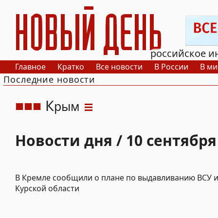
РИА Новый День
российское и
Главное
Кратко
Все новости
В России
В ми
Последние новости
К
рым
Новости дня / 10 сентября
В Кремле сообщили о плане по выдавливанию ВСУ 
Курской области