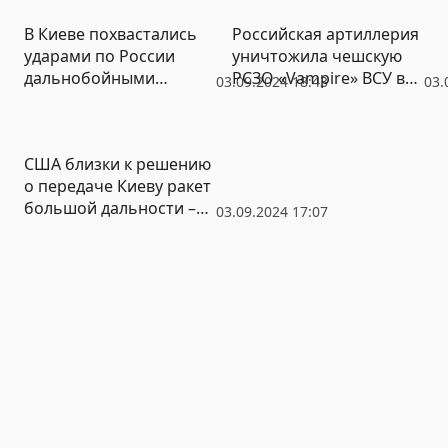
В Киеве похвастались
Российская артиллерия
ударами по России
уничтожила чешскую
дальнобойными
РСЗО «Vampire» ВСУ в
03.09.2024 18:43
03.
ракетами собственного
Сумской области
производства
(ВИДЕО)
США близки к решению
о передаче Киеву ракет
большой дальности –
03.09.2024 17:07
Reuters