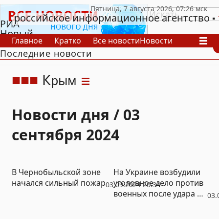
российское информационное агентство
РИА
Новый
Главное
Кратко
Все новости
Новости
День
Последние новости
В России
В мире
Видео
Спецпроекты
Проекты
Архив
К
рым
Новости дня / 03
сентября 2024
В Чернобыльской зоне
На Украине возбудили
начался сильный пожар
уголовное дело против
03.09.2024 20:34
военных после удара по
03.
Полтаве