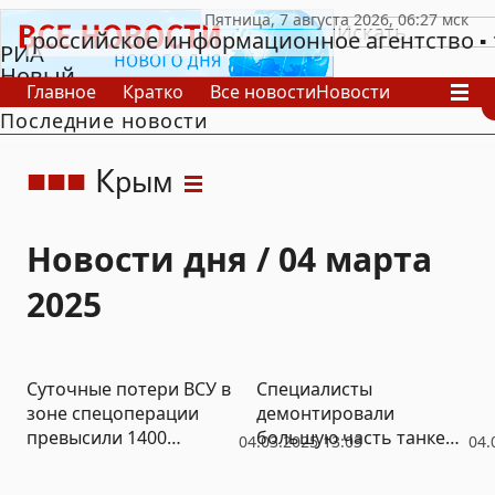
российское информационное агентство
РИА
Новый
Главное
Кратко
Все новости
Новости
День
Последние новости
В России
В мире
Видео
Спецпроекты
Проекты
Архив
К
рым
Новости дня / 04 марта
2025
Суточные потери ВСУ в
Специалисты
зоне спецоперации
демонтировали
превысили 1400
большую часть танкера
04.03.2025 13:03
04.
боевиков
«Волгонефть-239»