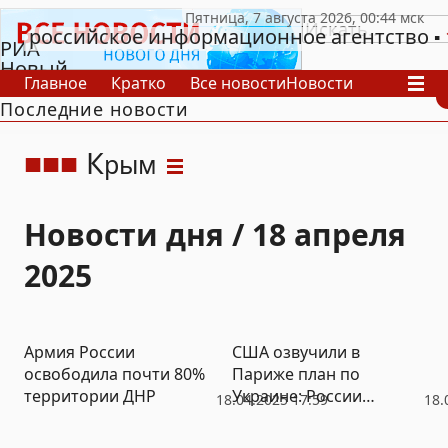
российское информационное агентство
РИА
Новый
Главное
Кратко
Все новости
Новости
День
Последние новости
В России
В мире
Видео
Спецпроекты
Проекты
Архив
К
рым
Новости дня / 18 апреля
2025
Армия России
США озвучили в
освободила почти 80%
Париже план по
территории ДНР
Украине: России
18.04.2025 17:59
18.
остаются новые
регионы и смягчаются