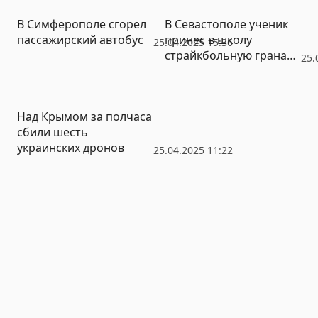
В Симферополе сгорел
В Севастополе ученик
пассажирский автобус
принес в школу
25.04.2025 15:36
страйкбольную гранату,
25.
пострадала девочка
Над Крымом за полчаса
сбили шесть
украинских дронов
25.04.2025 11:22