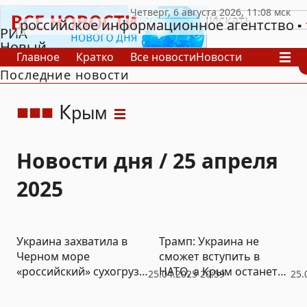
российское информационное агентство
РИА
Новый
Главное
Кратко
Все новости
Новости
День
Последние новости
В России
В мире
Видео
Спецпроекты
Проекты
Архив
К
рым
Новости дня / 25 апреля
2025
Украина захватила в
Трамп: Украина не
Черном море
сможет вступить в
«российский» сухогруз
НАТО, а Крым останется
25.04.2025 20:59
25.
из Азии
российским