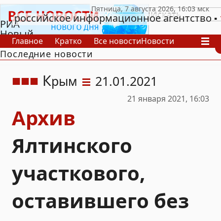
российское информационное агентство
РИА
Новый
Главное
Кратко
Все новости
Новости
День
Последние новости
В России
В мире
Видео
Спецпроекты
Проекты
Архив
К
рым
21.01.2021
21 января 2021, 16:03
Архив
Ялтинского
участкового,
оставившего без