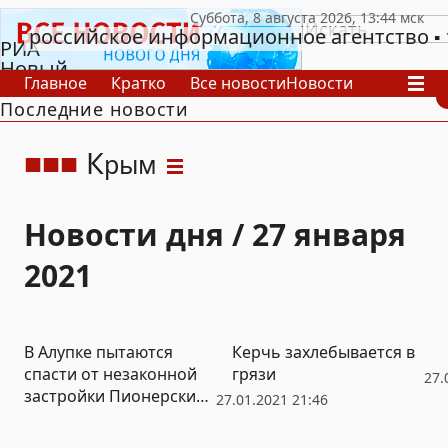
российское информационное агентство
РИА
Новый
Главное
Кратко
Все новости
Новости
День
Последние новости
В России
В мире
Видео
Спецпроекты
Проекты
Архив
К
рым
Новости дня / 27 января
2021
В Алупке пытаются
Керчь захлебывается в
спасти от незаконной
грязи
27.
застройки Пионерский
27.01.2021 21:46
парк