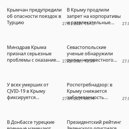
Крымчан предупредили
В Крыму продлили
об опасности поездок в
запрет на корпоративы
Турцию
и развлекательные
27.01.2021 13:12
27.
мероприятия
Минздрав Крыма
Севастопольские
признал серьезные
ученые обнаружили
проблемы с оказанием
руины неизвестного
27.01.2021 12:39
27.
помощи онкобольным
науке античного порта
У всех умерших от
Роспотребнадзор: в
CJVID-19 в Крыму
Крыму снижается
фиксируется
заболеваемость
27.01.2021 09:14
27.
пневмония
коронавирусом, но
радоваться рано
В Донбассе турецкие
Президентский рейтинг
военные намечают
Зеленского опустился