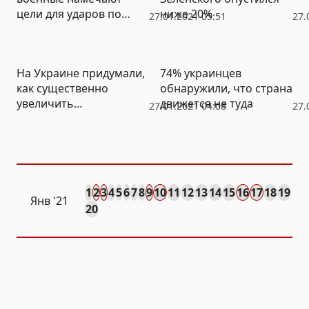
цели для ударов по
ниже 20%
27.01.2021 05:51
27.
территории ЛДНР
На Украине придумали,
74% украинцев
как существенно
обнаружили, что страна
увеличить
движется не туда
27.01.2021 04:08
27.
антироссийский
электорат
1
2
3
4
5
6
7
8
9
10
11
12
13
14
15
16
17
18
19
Янв
'21
20