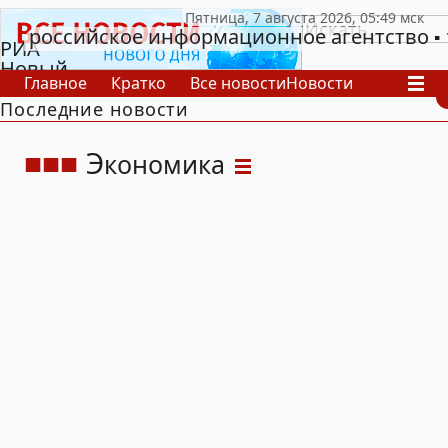
российское информационное агентство
РИА
Новый
Главное
Кратко
Все новости
Новости
День
Последние новости
В России
В мире
Видео
Спецпроекты
Проекты
Архив
Э
кономика