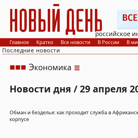
РИА Новый День
российское и
Главное
Кратко
Все новости
В России
В ми
Последние новости
Э
кономика
Новости дня / 29 апреля 2
Обман и безделье: как проходит служба в Африканс
корпусе