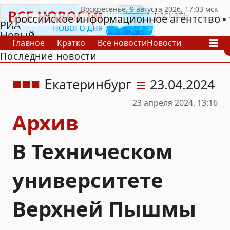
российское информационное агентство
РИА
Новый
Главное
Кратко
Все новости
Новости
День
Последние новости
В России
В мире
Видео
Спецпроекты
Проекты
Архив
Е
катеринбург
23.04.2024
23 апреля 2024, 13:16
Архив
В Техническом
университете
Верхней Пышмы