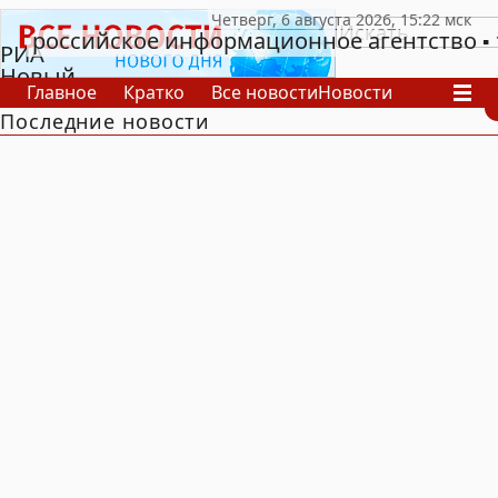
российское информационное агентство
РИА
Новый
Главное
Кратко
Все новости
Новости
День
Последние новости
В России
В мире
Видео
Спецпроекты
Проекты
Архив