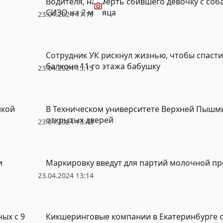
Водителя, насмерть сбившего девочку с соб
СИЗО на 2 месяца
23.04.2024 17:19
Сотрудник УК рискнул жизнью, чтобы спасти
балконе 11-го этажа бабушку
23.04.2024 15:13
икой
В Техническом университете Верхней Пышм
открытых дверей
23.04.2024 13:43
и
Маркировку введут для партий молочной п
23.04.2024 13:14
ых с 9
Кикшеринговые компании в Екатеринбурге 