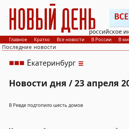
РИА Новый День
российское и
Главное
Кратко
Все новости
В России
В ми
Последние новости
Е
катеринбург
Новости дня / 23 апреля 2
В Ревде подтопило шесть домов