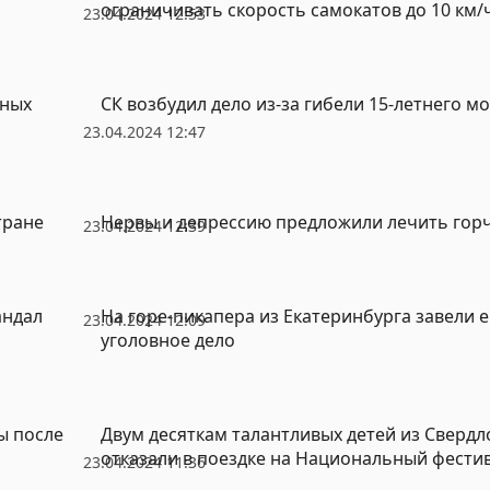
ограничивать скорость самокатов до 10 км/
23.04.2024 12:53
тных
СК возбудил дело из-за гибели 15-летнего м
23.04.2024 12:47
тране
Нервы и депрессию предложили лечить гор
23.04.2024 12:39
андал
На горе-пикапера из Екатеринбурга завели 
23.04.2024 12:09
уголовное дело
ы после
Двум десяткам талантливых детей из Свердл
отказали в поездке на Национальный фести
23.04.2024 11:36