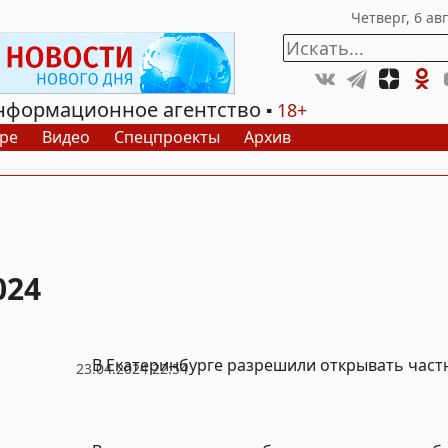
нформационное агентство
18+
ре
Видео
Спецпроекты
Архив
024
В Екатеринбурге разрешили открывать час
23.04.2024 22:54
Видео