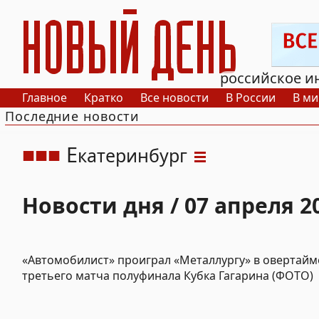
РИА Новый День
российское и
Главное
Кратко
Все новости
В России
В ми
Последние новости
Е
катеринбург
Новости дня / 07 апреля 2
«Автомобилист» проиграл «Металлургу» в овертайм
третьего матча полуфинала Кубка Гагарина (ФОТО)