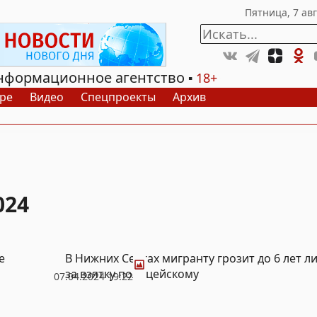
нформационное агентство
18+
ре
Видео
Спецпроекты
Архив
024
Фото
е
В Нижних Сергах мигранту грозит до 6 лет 
за взятку полицейскому
07.04.2024 19:22