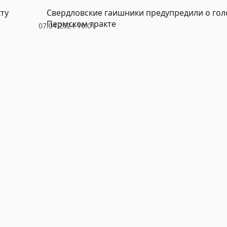
ту
Свердловские гаишники предупредили о гол
Пермском тракте
07.04.2024 10:01