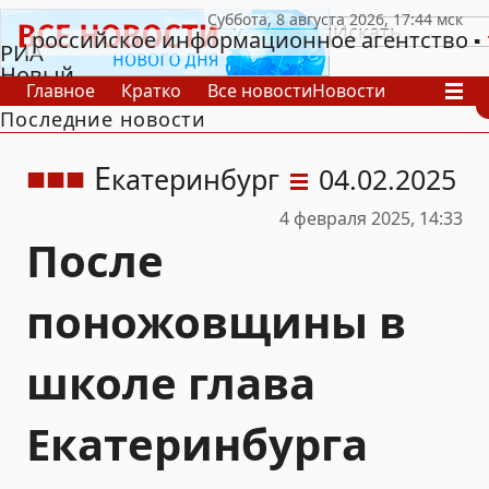
российское информационное агентство
РИА
Новый
Главное
Кратко
Все новости
Новости
День
Последние новости
В России
В мире
Видео
Спецпроекты
Проекты
Архив
Е
катеринбург
04.02.2025
4 февраля 2025, 14:33
После
поножовщины в
школе глава
Екатеринбурга