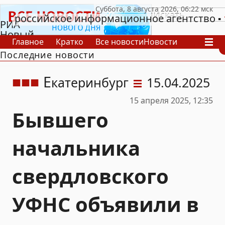
российское информационное агентство
РИА
Новый
Главное
Кратко
Все новости
Новости
День
Последние новости
В России
В мире
Видео
Спецпроекты
Проекты
Архив
Е
катеринбург
15.04.2025
15 апреля 2025, 12:35
Бывшего
начальника
свердловского
УФНС объявили в