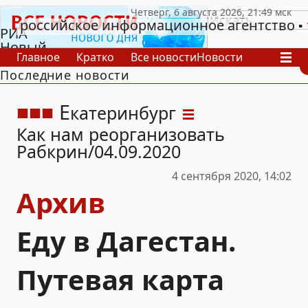
российское информационное агентство
РИА
Новый
Главное
Кратко
Все новости
Новости
День
Последние новости
В России
В мире
Видео
Спецпроекты
Проекты
Архив
Е
катеринбург
Как нам реорганизовать
Рабкрин
04.09.2020
4 сентября 2020, 14:02
Архив
Еду в Дагестан.
Путевая карта