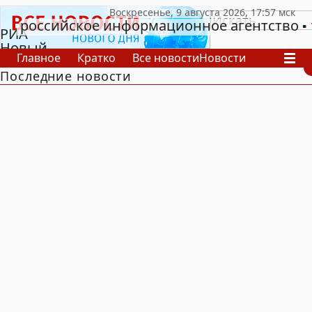
российское информационное агентство
РИА
Новый
Главное
Кратко
Все новости
Новости
День
Последние новости
В России
В мире
Видео
Спецпроекты
Проекты
Архив