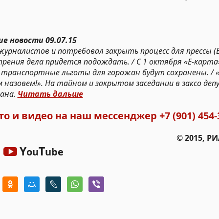
е новости 09.07.15
 журналистов и потребовал закрыть процесс для прессы (
рения дела придется подождать. / С 1 октября «Е-карт
 транспортные льготы для горожан будут сохранены. / 
м назовем!». На тайном и закрытом заседании в заксо де
мана.
Читать дальше
то и видео на наш мессенджер
+7 (901) 454-
© 2015, Р
Y
T
ou
ube