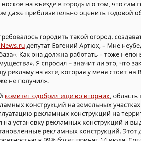
осков на въезде в город» и о том, что сам 
том даже приблизительно оценить годовой об
отребовалось городить такой огород, создава
News.ru
депутат Евгений Артюх, – Мне неуб
база». Как она должна работать – тоже непон
ущества». Я спросил – значит ли это, что за
щу рекламу на яхте, которая у меня стоит на
оже не получил».
ый
комитет одобрил еще во вторник
, область
ламных конструкций на земельных участках 
сплуатацию рекламных конструкций на терр
я на установку рекламных конструкций и вы
тановленные рекламных конструкций. Этот 
роятностью в 99% будет принят 14 июля. Сог