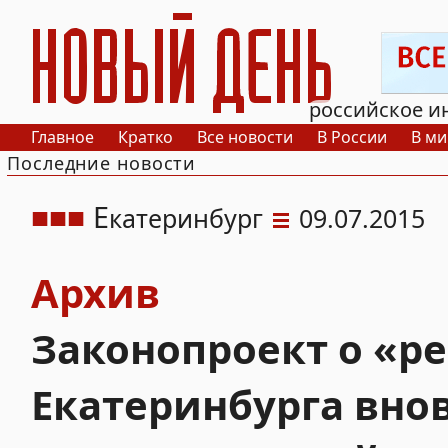
РИА Новый День
российское и
Главное
Кратко
Все новости
В России
В ми
Последние новости
Е
катеринбург
09.07.2015
Архив
Законопроект о «р
Екатеринбурга вно