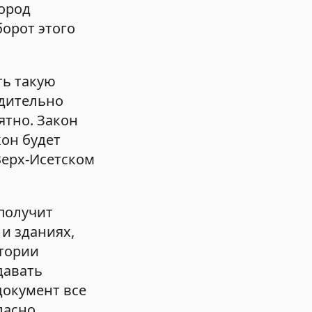
город
орот этого
ть такую
едительно
ятно. Закон
кон будет
 Верх-Исетском
 получит
и зданиях,
итории
давать
документ все
ласно