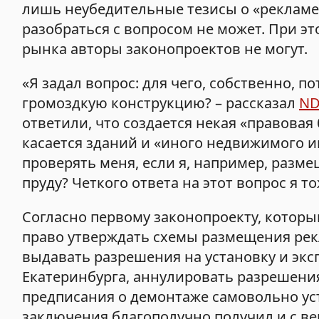
лишь неубедительные тезисы о «рекламе н
разобраться с вопросом не может. При э
рынка авторы законопроектов не могут.
«Я задал вопрос: для чего, собственно, п
громоздкую конструкцию? – рассказал
ND
ответили, что создается некая «правовая 
касается зданий и «иного недвижимого им
проверять меня, если я, например, разме
пруду? Четкого ответа на этот вопрос я т
Согласно первому законопроекту, котор
право утверждать схемы размещения рек
выдавать разрешения на установку и эк
Екатеринбурга, аннулировать разрешени
предписания о демонтаже самовольно ус
заключения благополучно получил и с ве