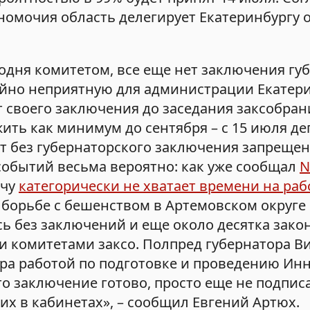
номочия область делегирует Екатеринбургу о
одня комитетом, все еще нет заключения губ
айно неприятную для администрации Екатер
т своего заключения до заседания заксобран
жить как минимум до сентября – с 15 июля де
т без губернаторского заключения запреще
событий весьма вероятно: как уже сообщал
N
ичу
категорически не хватает времени на раб
 борьбе с бешенством в Артемовском округе
ь без заключений и еще около десятка зако
 комитетами заксо. Полпред губернатора В
ора работой по подготовке и проведению Ин
то заключение готово, просто еще не подпис
них в кабинетах», – сообщил Евгений Артюх.