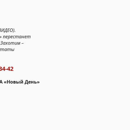
ВИДЕО).
а» перестанет
«Захотим –
путаты
34-42
ИА «Новый День»