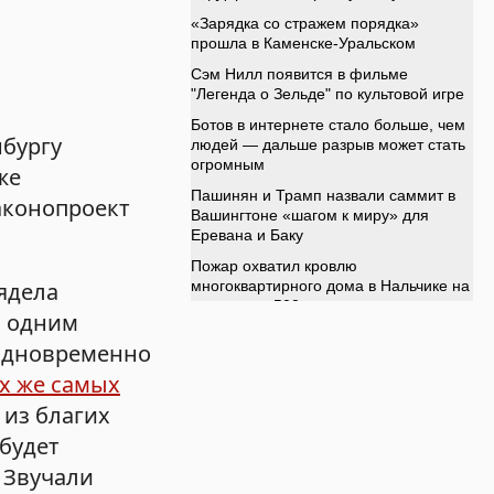
нбургу
же
аконопроект
ядела
о одним
 одновременно
х же самых
 из благих
будет
 Звучали