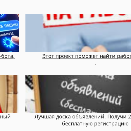
-бота,
Этот проект поможет найти работ
.
тный
Лучшая доска объявлений. Получи 25
бесплатную регистрацию
.