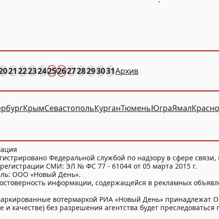
20
21
22
23
24
25
26
27
28
29
30
31
Архив
ербург
Крым
Севастополь
Курган
Тюмень
Югра
Ямал
Красно
мация
гистрировано Федеральной службой по надзору в сфере связи
регистрации СМИ: ЭЛ № ФС 77 - 61044 от 05 марта 2015 г.
ель: ООО «Новый День».
достоверность информации, содержащейся в рекламных объявл
и маркированные вотермаркой РИА «Новый День» принадлежат 
 и качестве) без разрешения агентства будет преследоваться п