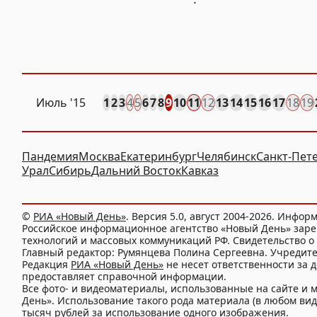
Июль '15
1
2
3
4
5
6
7
8
9
10
11
12
13
14
15
16
17
18
19
Пандемия
Москва
Екатеринбург
Челябинск
Санкт-Пет
Урал
Сибирь
Дальний Восток
Кавказ
©
РИА «Новый День»
. Версия 5.0, август 2004-2026. Инфор
Российское информационное агентство «Новый День» заре
технологий и массовых коммуникаций РФ. Свидетельство о 
Главный редактор: Румянцева Полина Сергеевна. Учредит
Редакция
РИА «Новый День»
не несет ответственности за 
предоставляет справочной информации.
Все фото- и видеоматериалы, использованные на сайте 
День». Использование такого рода материала (в любом виде
тысяч рублей за использование одного изображения.