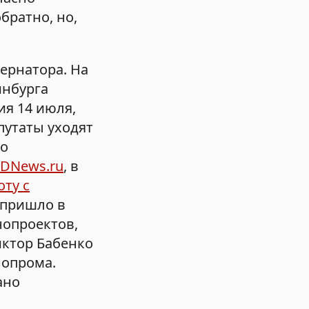
братно, но,
ернатора. На
инбурга
ия 14 июля,
путаты уходят
но
DNews.ru
, в
оту с
 пришло в
нопроектов,
иктор Бабенко
нопрома.
ано