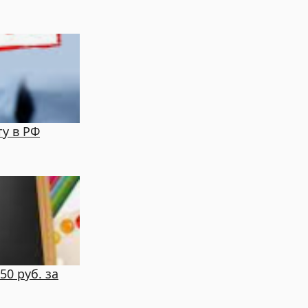
у в РФ
0 руб. за