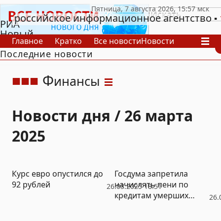
российское информационное агентство
РИА
Новый
Главное
Кратко
Все новости
Новости
День
Последние новости
В России
В мире
Видео
Спецпроекты
Проекты
Архив
Ф
инансы
Новости дня / 26 марта
2025
Курс евро опустился до
Госдума запретила
92 рублей
начислять пени по
26.03.2025 18:51
кредитам умерших
26.
россиян