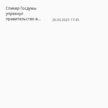
Спикер Госдумы
упрекнул
правительство в
26.03.2025 17:45
подгонке госпрограмм
под «успешный»
результат