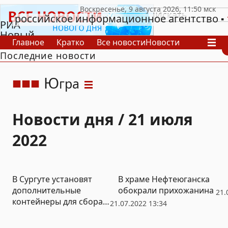
российское информационное агентство
РИА
Новый
Главное
Кратко
Все новости
Новости
День
Последние новости
В России
В мире
Видео
Спецпроекты
Проекты
Архив
Ю
гра
Новости дня / 21 июля
2022
В Сургуте установят
В храме Нефтеюганска
дополнительные
обокрали прихожанина
21.
контейнеры для сбора
21.07.2022 13:34
пластиковых и
алюминиевых бутылок