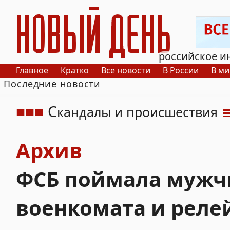
РИА Новый День
российское и
Главное
Кратко
Все новости
В России
В ми
Последние новости
С
кандалы и происшествия
Архив
ФСБ поймала мужчи
военкомата и реле