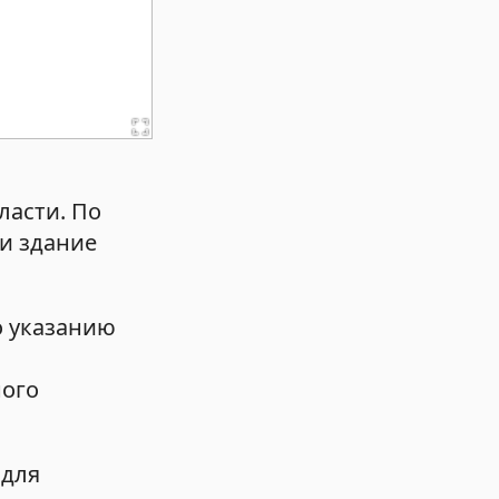
ласти. По
и здание
о указанию
ного
 для