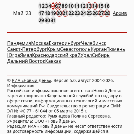
1
2
3
4
5
6
7
8
9
10
11
12
13
14
15
16
Май '23
17
18
19
20
21
22
23
24
25
26
27
28
Архив
29
30
31
Пандемия
Москва
Екатеринбург
Челябинск
Санкт-Петербург
Крым
Севастополь
Курган
Тюмень
Югра
Ямал
Краснодарский край
Урал
Сибирь
Дальний Восток
Кавказ
©
РИА «Новый День»
. Версия 5.0, август 2004-2026.
Информация
Российское информационное агентство «Новый День»
зарегистрировано Федеральной службой по надзору в
сфере связи, информационных технологий и массовых
коммуникаций РФ. Свидетельство о регистрации СМИ:
ЭЛ № ФС 77 - 61044 от 05 марта 2015 г.
Главный редактор: Румянцева Полина Сергеевна.
Учредитель: ООО «Новый День».
Редакция
РИА «Новый День»
не несет ответственности
за достоверность информации, содержащейся в