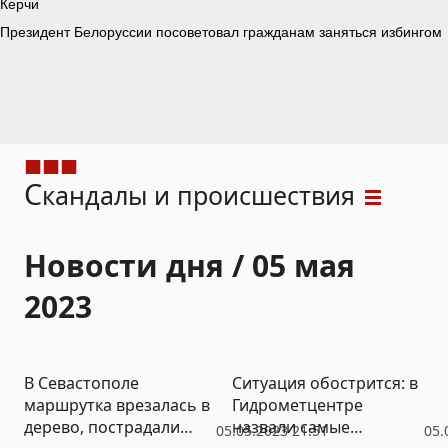
С
кандалы и происшествия
Новости дня / 05 мая
2023
В Севастополе
Ситуация обострится: в
маршрутка врезалась в
Гидрометцентре
дерево, пострадали
назвали самые
05.05.2023 21:51
05.