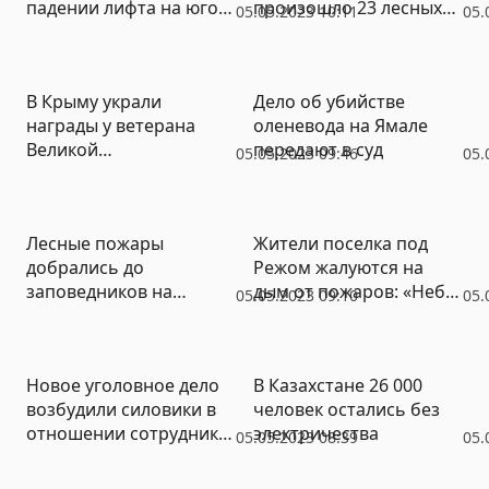
падении лифта на юго-
произошло 23 лесных
05.05.2023 10:11
05.
востоке Москвы
пожара на 2200 га,
некоторые еще тушат
В Крыму украли
Дело об убийстве
награды у ветерана
оленевода на Ямале
Великой
передают в суд
05.05.2023 09:46
05.
Отечественной войны
Лесные пожары
Жители поселка под
добрались до
Режом жалуются на
заповедников на
дым от пожаров: «Небо
05.05.2023 09:10
05.
Дальнем Востоке
все затянуто, дышать
тяжело» (ФОТО, ВИДЕО)
Новое уголовное дело
В Казахстане 26 000
возбудили силовики в
человек остались без
отношении сотрудника
электричества
05.05.2023 08:39
05.
Салехардской окружной
больницы