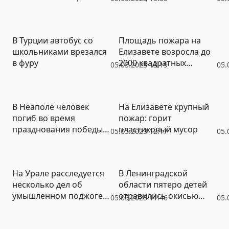
устройств
В Турции автобус со
Площадь пожара на
школьниками врезался
Елизавете возросла до
в фуру
2000 квадратных
05.05.2023 13:19
05.
метров
В Неаполе человек
На Елизавете крупный
погиб во время
пожар: горит
празднования победы
пластиковый мусор
05.05.2023 12:17
05.
«Наполи»
На Урале расследуется
В Ленинградской
несколько дел об
области пятеро детей
умышленном поджоге
отравились окисью
05.05.2023 11:46
05.
лесов
углерода в школе