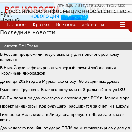
российское информационное агентство
РИА
Новый
Главное
Кратко
Все новости
Новости
День
Последние новости
В России
В мире
Видео
Спецпроекты
Проекты
Архив