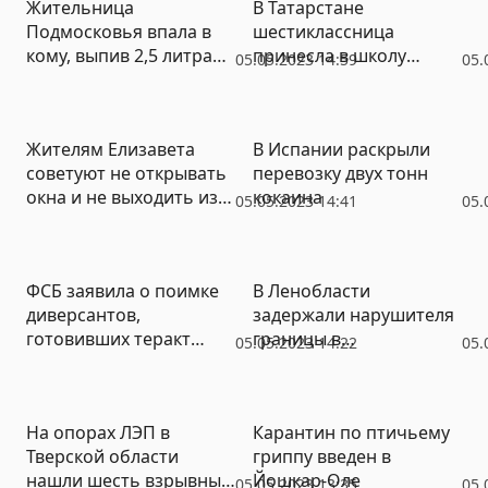
Жительница
В Татарстане
Подмосковья впала в
шестиклассница
кому, выпив 2,5 литра
принесла в школу
05.05.2023 14:59
05.
энергетика
пистолет
Жителям Елизавета
В Испании раскрыли
советуют не открывать
перевозку двух тонн
окна и не выходить из
кокаина
05.05.2023 14:41
05.
дома: из-за пожара
район окутан дымом
ФСБ заявила о поимке
В Ленобласти
диверсантов,
задержали нарушителя
готовивших теракт
границы в
05.05.2023 14:22
05.
против руководителя
гидрокостюме
ЗАЭС
На опорах ЛЭП в
Карантин по птичьему
Тверской области
гриппу введен в
нашли шесть взрывных
Йошкар-Оле
05.05.2023 13:35
05.