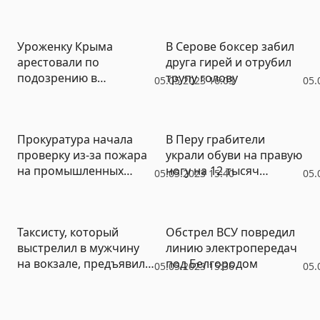
более 10 человек
пожароопасные
регионы РФ
Уроженку Крыма
В Серове боксер забил
арестовали по
друга гирей и отрубил
подозрению в
трупу голову
05.05.2023 16:03
05.
госизмене
Прокуратура начала
В Перу грабители
проверку из-за пожара
украли обуви на правую
на промышленных
ногу на 12 тысяч
05.05.2023 15:40
05.
складах Екатеринбурга
долларов
Таксисту, который
Обстрел ВСУ повредил
выстрелил в мужчину
линию электропередач
на вокзале, предъявили
под Белгородом
05.05.2023 15:36
05.
обвинение в убийстве