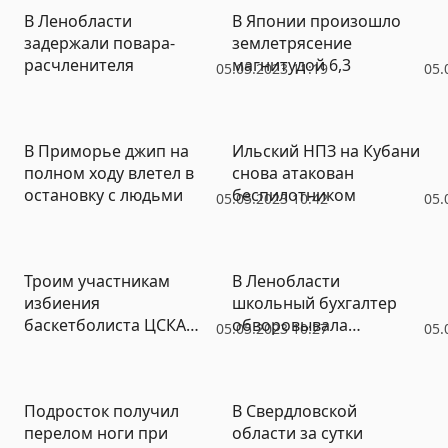
В Ленобласти
В Японии произошло
задержали повара-
землетрясение
расчленителя
магнитудой 6,3
05.05.2023 11:19
05.
В Приморье джип на
Ильский НПЗ на Кубани
полном ходу влетел в
снова атакован
остановку с людьми
беспилотником
05.05.2023 10:42
05.
Троим участникам
В Ленобласти
избиения
школьный бухгалтер
баскетболиста ЦСКА
обворовывала
05.05.2023 10:27
05.
предъявлено
учителей
обвинение
Подросток получил
В Свердловской
перелом ноги при
области за сутки