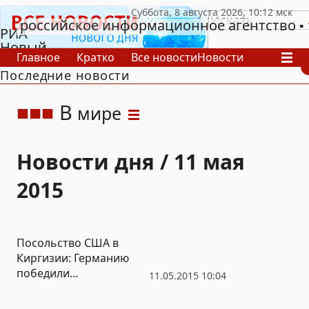
российское информационное агентство
РИА
Новый
Главное
Кратко
Все новости
Новости
День
Последние новости
В России
В мире
Видео
Спецпроекты
Проекты
Архив
В
мире
Новости дня / 11 мая
2015
Посольство США в
Киргизии: Германию
победили
11.05.2015 10:04
американские и
киргизские войска без