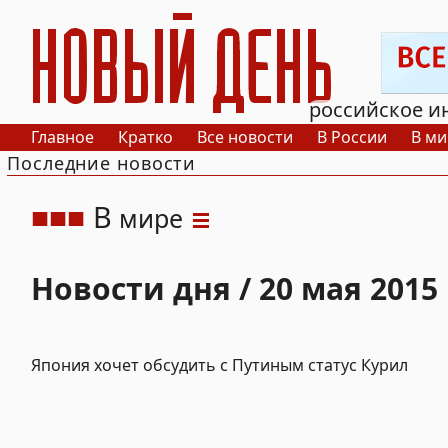
РИА Новый День
российское и
Главное
Кратко
Все новости
В России
В ми
Последние новости
В
мире
Новости дня / 20 мая 2015
Япония хочет обсудить с Путиным статус Курил