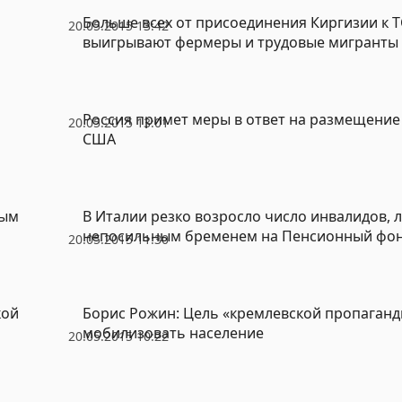
Больше всех от присоединения Киргизии к Т
20.05.2015 13:42
выигрывают фермеры и трудовые мигранты
Россия примет меры в ответ на размещение
20.05.2015 13:01
США
ным
В Италии резко возросло число инвалидов, 
непосильным бременем на Пенсионный фо
20.05.2015 11:30
кой
Борис Рожин: Цель «кремлевской пропаганд
мобилизовать население
20.05.2015 10:22