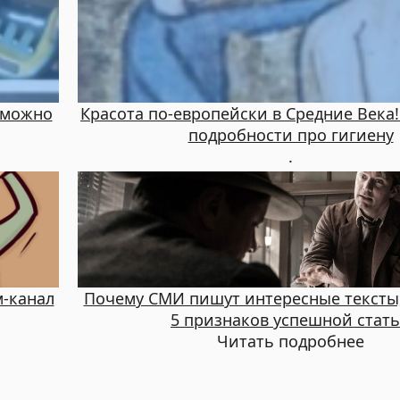
е можно
Красота по-европейски в Средние Века
подробности про гигиену
.
м-канал
Почему СМИ пишут интересные тексты,
5 признаков успешной стат
Читать подробнее