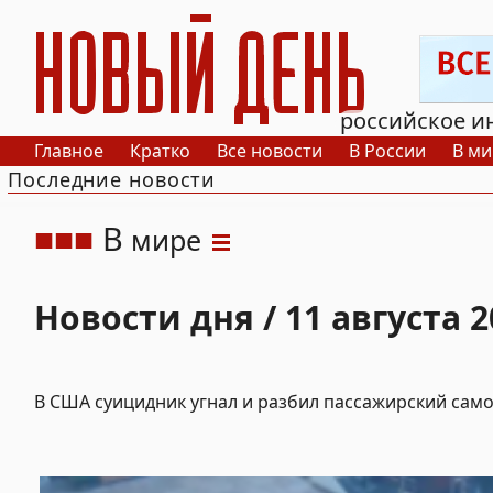
РИА Новый День
российское и
Главное
Кратко
Все новости
В России
В ми
Последние новости
В
мире
Новости дня / 11 августа 2
В США суицидник угнал и разбил пассажирский сам