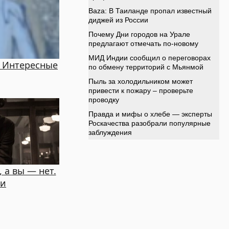
! Интересные
 а вы — нет.
ьи