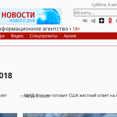
нформационное агентство
18+
ре
Видео
Спецпроекты
Архив
018
олет
МИД: Россия готовит США жесткий ответ на
11.08.2018 12:25