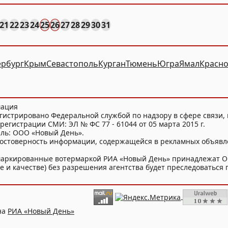
21
22
23
24
25
26
27
28
29
30
31
ербург
Крым
Севастополь
Курган
Тюмень
Югра
Ямал
Красно
мация
гистрировано Федеральной службой по надзору в сфере связи
регистрации СМИ: ЭЛ № ФС 77 - 61044 от 05 марта 2015 г.
ель: ООО «Новый День».
достоверность информации, содержащейся в рекламных объявл
и маркированные вотермаркой РИА «Новый День» принадлежат 
 и качестве) без разрешения агентства будет преследоваться п
на
РИА «Новый День»