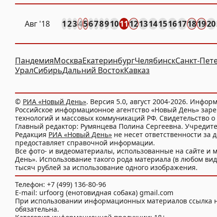
Авг
'18
1
2
3
4
5
6
7
8
9
10
11
12
13
14
15
16
17
18
19
20
Пандемия
Москва
Екатеринбург
Челябинск
Санкт-Пет
Урал
Сибирь
Дальний Восток
Кавказ
©
РИА «Новый День»
. Версия 5.0, август 2004-2026. Инфор
Российское информационное агентство «Новый День» заре
технологий и массовых коммуникаций РФ. Свидетельство о 
Главный редактор: Румянцева Полина Сергеевна. Учредит
Редакция
РИА «Новый День»
не несет ответственности за 
предоставляет справочной информации.
Все фото- и видеоматериалы, использованные на сайте 
День». Использование такого рода материала (в любом виде
тысяч рублей за использование одного изображения.
Телефон: +7 (499) 136-80-96
E-mail: urfoorg (енотовидная собака) gmail.com
При использовании информационных материалов ссылка 
обязательна.