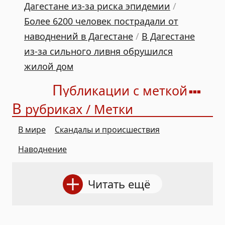
Дагестане из-за риска эпидемии
/
Более 6200 человек пострадали от
наводнений в Дагестане
/
В Дагестане
из-за сильного ливня обрушился
жилой дом
П
убликации с меткой
В
рубриках / Метки
В мире
Скандалы и происшествия
Наводнение
Читать ещё