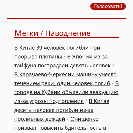
Голосовать!
М
етки / Наводнение
В Китае 39 человек погибли при
прорыве плотины
/
В Японии из-за
тайфуна пострадали девять человек
/
В Карачаево-Черкесии машину унесло
течением реки, один человек погиб
/
В
городе на Кубани объявили эвакуацию
из-за угрозы подтопления
/
В Китае
десять человек погибли из-за
проливных дождей
/
Онищенко
призвал повысить бдительность в