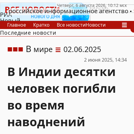
российское информационное агентство
РИА
Новый
Главное
Кратко
Все новости
Новости
День
Последние новости
В России
В мире
Видео
Спецпроекты
Проекты
Архив
В
мире
02.06.2025
2 июня 2025, 14:34
В Индии десятки
человек погибли
во время
наводнений