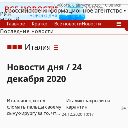
российское информационное агентство
РИА
Новый
Главное
Кратко
Все новости
Новости
День
Последние новости
В России
В мире
Видео
Спецпроекты
Проекты
Архив
И
талия
Новости дня / 24
декабря 2020
Итальянец хотел
Италию закрыли на
сломать пальцы своему
карантин
24.
сыну-хирургу за то, что
24.12.2020 10:17
он гей