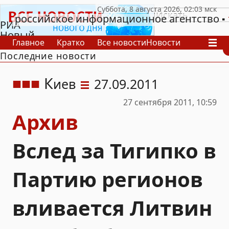
российское информационное агентство
РИА
Новый
Главное
Кратко
Все новости
Новости
День
Последние новости
В России
В мире
Видео
Спецпроекты
Проекты
Архив
К
иев
27.09.2011
27 сентября 2011, 10:59
Архив
Вслед за Тигипко в
Партию регионов
вливается Литвин