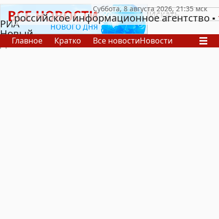
российское информационное агентство
РИА
Новый
Главное
Кратко
Все новости
Новости
День
В России
В мире
Видео
Спецпроекты
Проекты
Архив