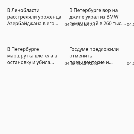
В Ленобласти
В Петербурге вор на
расстреляли уроженца
джипе украл из BMW
Азербайджана в его
сумку ценой в 260 тыс.
04.02.2016 12:11
04.
«Мерседесе»
рублей
В Петербурге
Госдуме предложили
маршрутка влетела в
отменить
остановку и убила
президентские и
04.02.2016 10:06
04.
женщину
парламентские выборы