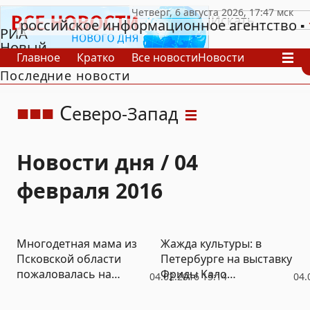
российское информационное агентство
РИА
Новый
Главное
Кратко
Все новости
Новости
День
Последние новости
В России
В мире
Видео
Спецпроекты
Проекты
Архив
С
еверо-Запад
Новости дня / 04
февраля 2016
Многодетная мама из
Жажда культуры: в
Псковской области
Петербурге на выставку
пожаловалась на
Фриды Кало
04.02.2016 15:14
04.
невыплату детских
выстроились очереди
пособий