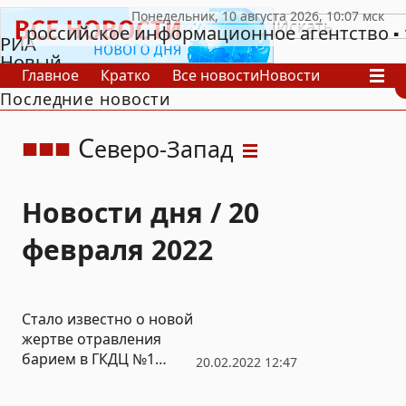
российское информационное агентство
РИА
Новый
Главное
Кратко
Все новости
Новости
День
Последние новости
В России
В мире
Видео
Спецпроекты
Проекты
Архив
С
еверо-Запад
Новости дня / 20
февраля 2022
Стало известно о новой
жертве отравления
барием в ГКДЦ №1
20.02.2022 12:47
Петербурга