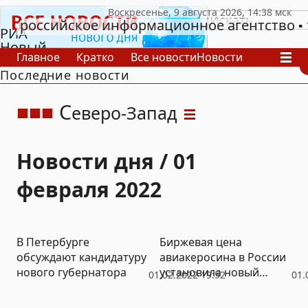
российское информационное агентство
РИА
Новый
Главное
Кратко
Все новости
Новости
День
Последние новости
В России
В мире
Видео
Спецпроекты
Проекты
Архив
С
еверо-Запад
Новости дня / 01
февраля 2022
В Петербурге
Биржевая цена
обсуждают кандидатуру
авиакеросина в России
нового губернатора
установила новый
01.02.2022 19:52
01.
рекорд