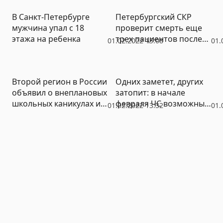
В Санкт-Петербурге
Петербургский СКР
мужчина упал с 18
проверит смерть еще
этажа на ребенка
трех пациентов после
01.02.2022 15:08
01.
исследования желудка
Второй регион в России
Одних заметет, других
объявил о внеплановых
затопит: в начале
школьных каникулах из-
февраля ЧС возможны в
01.02.2022 13:32
01.
за Covid-19
большинстве регионов
России