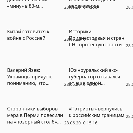
«мину» в 83-м
переговоров
28.06.2010 18:58
28.
федеральном законе
(ФОТО)
Китай готовится к
Историки
войне с Россией
Приднестровья и стран
28.06.2010 17:49
СНГ протестуют против
28.
политических
спекуляций молдавских
властей
Валерий Язев:
Южноуральский экс-
Украинцы придут к
губернатор отказался
пониманию, что
от еще одной
28.06.2010 16:06
28.
российский газ самый
руководящей
лучший
должности
Сторонники выборов
«Пэтриоты» вернулись
мэра в Перми повесили
к российским границам
28.
на «позорный столб»
28.06.2010 15:16
список с фамилиями