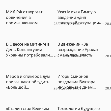
членов регионального
президиума
МИД РФ отвергает
Указ Михая Гимпу о
политсовета «Единой
обвинения в
введении «дня
России»
промышленном
советской оккупации»
28.06.2010 15:02
28.
шпионаже и ждет от
может расколоть
Германии объяснений
правящий в Молдавии
альянс
В Одессе на митинге в
В движении «За
День Конституции
возрождение Урала»
Украины потребовали
сменилась власть
28.06.2010 14:24
28.
введения статьи о
государственном
статусе русского языка
Мэров и спикеров дум
Игорь Смирнов
(ФОТО)
приглашают обсудить
поздравил Виктора
«Большой
Януковича с Днем
28.06.2010 14:01
28.
Екатеринбург» –
Конституции Украины
совещание пройдет в
Березовском
«Сталин стал Великим
Технологии будущего