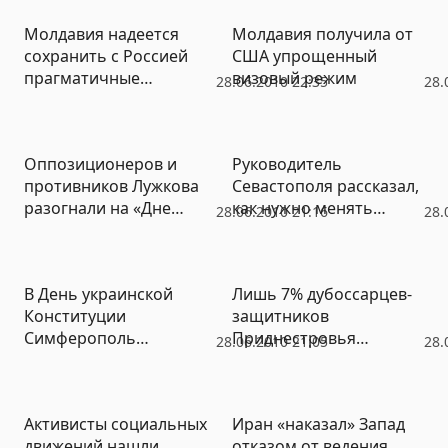
Молдавия надеется
Молдавия получила от
сохранить с Россией
США упрощенный
прагматичные
визовый режим
28.06.2010 22:35
28.
отношения
Оппозиционеров и
Руководитель
противников Лужкова
Севастополя рассказал,
разогнали на «Дне
как нужно менять
28.06.2010 21:16
28.
гнева»
Конституцию Украины
В День украинской
Лишь 7% дубоссарцев-
Конституции
защитников
Симферополь
Приднестровья
28.06.2010 21:05
28.
напомнил Януковичу о
заявили, что через 20
его обещании по
лет после образования
русскому языку (ФОТО)
ПМР сбылись их
Активисты социальных
Иран «наказал» Запад
надежды и ожидания
движений нашли
отказом от ведения