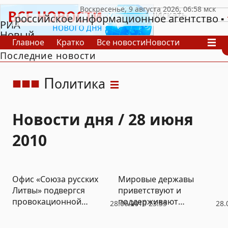
российское информационное агентство
РИА
Новый
Главное
Кратко
Все новости
Новости
День
Последние новости
В России
В мире
Видео
Спецпроекты
Проекты
Архив
П
олитика
Новости дня / 28 июня
2010
Офис «Союза русских
Мировые державы
Литвы» подвергся
приветствуют и
провокационной
поддерживают
28.06.2010 23:55
28.
граффити-атаке
демократическую
Киргизию