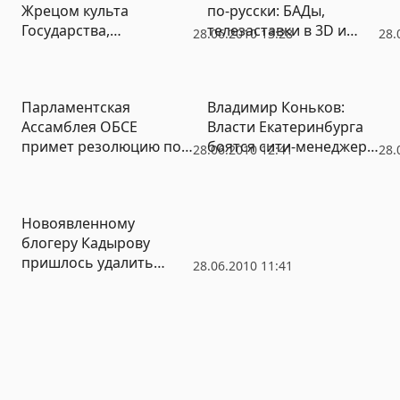
Жрецом культа
по-русски: БАДы,
Государства,
телезаставки в 3D и
28.06.2010 13:28
28.
удовлетворив все
наноконсервы
первичные
потребности homo
Парламентская
Владимир Коньков:
sovetikus»
Ассамблея ОБСЕ
Власти Екатеринбурга
примет резолюцию по
боятся сити-менеджера,
28.06.2010 12:41
28.
вопросу нормализации
потому что тот
молдо-приднестровских
проведет аудит
отношений
бюджета
Новоявленному
блогеру Кадырову
пришлось удалить
28.06.2010 11:41
запись в своем ЖЖ